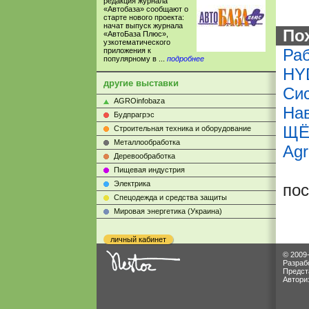
редакция журнала
«Автобаза» сообщают о
старте нового проекта:
начат выпуск журнала
По
«АвтоБаза Плюс»,
узкотематического
Раб
приложения к
популярному в ...
подробнее
HY
другие выставки
Си
AGROinfobaza
На
Будпрагрэс
ЩЁ
Строительная техника и оборудование
Металлообработка
Agr
Деревообработка
Пищевая индустрия
Электрика
по
Cпецодежда и средства защиты
Мировая энергетика (Украина)
личный кабинет
© 2009
Разраб
Предст
Автори