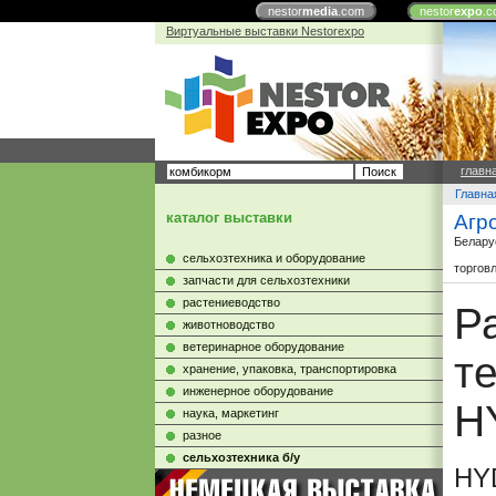
nestor
media
.com
nestor
expo
.c
Виртуальные выставки Nestorexpo
главн
Главна
каталог выставки
Агр
Белару
сельхозтехника и оборудование
торгов
запчасти для сельхозтехники
растениеводство
Р
животноводство
ветеринарное оборудование
т
хранение, упаковка, транспортировка
инженерное оборудование
H
наука, маркетинг
разное
сельхозтехника б/у
HY