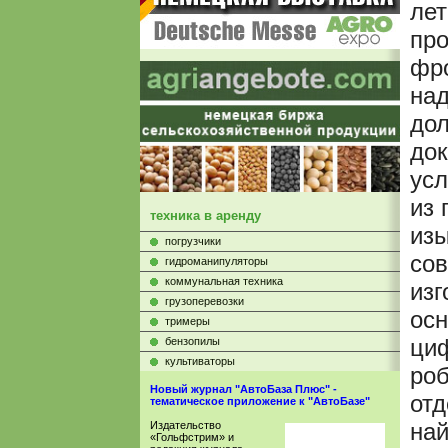
лет
про
фро
над
дол
до
усл
из 
техника в аренду
изы
погрузчики
со
гидроманипуляторы
коммунальная техника
изг
грузоперевозки
ос
тримеры
циф
бензопилы
культиваторы
роб
Новый журнал "АвтоБаза Плюс" -
от
тематическое приложение к "АвтоБазе"
на
Издательство
«Гольфстрим» и