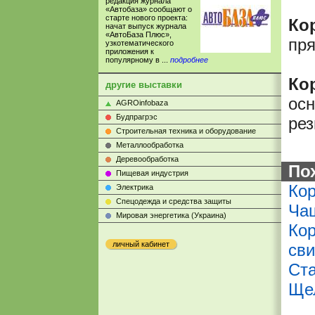
редакция журнала
«Автобаза» сообщают о
старте нового проекта:
Кор
начат выпуск журнала
«АвтоБаза Плюс»,
пр
узкотематического
приложения к
популярному в ...
подробнее
Кор
другие выставки
осн
AGROinfobaza
Будпрагрэс
рез
Строительная техника и оборудование
Металлообработка
Деревообработка
По
Пищевая индустрия
Ко
Электрика
Cпецодежда и средства защиты
Чаш
Мировая энергетика (Украина)
Кор
личный кабинет
св
Ст
Ще