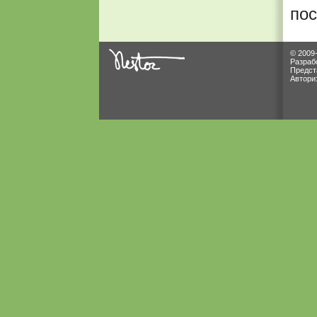
по
© 2009
Разраб
Предст
Автори