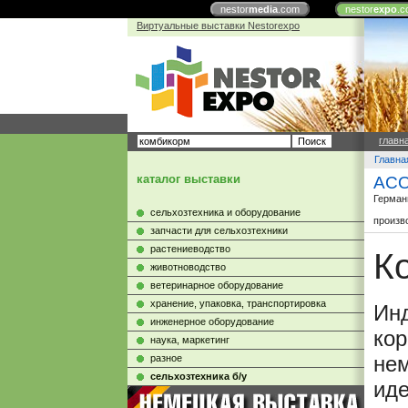
nestor
media
.com
nestor
expo
.c
Виртуальные выставки Nestorexpo
главн
Главна
каталог выставки
ACO
Герман
сельхозтехника и оборудование
произв
запчасти для сельхозтехники
растениеводство
К
животноводство
ветеринарное оборудование
хранение, упаковка, транспортировка
Ин
инженерное оборудование
кор
наука, маркетинг
не
разное
сельхозтехника б/у
ид