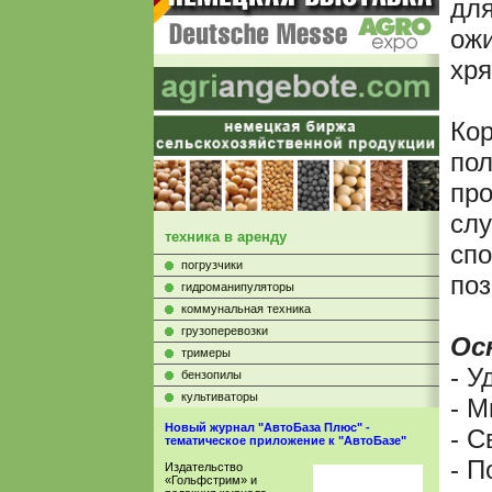
для
ожи
хря
Ко
пол
про
слу
техника в аренду
спо
погрузчики
поз
гидроманипуляторы
коммунальная техника
грузоперевозки
Ос
тримеры
- У
бензопилы
культиваторы
- 
Новый журнал "АвтоБаза Плюс" -
- С
тематическое приложение к "АвтоБазе"
- П
Издательство
«Гольфстрим» и