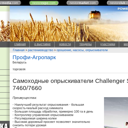
or
media
.com
nestor
expo
.com
nestor
market
.com
nestor
club
.
главная
о выставке
новости
тендеры
участники
ме
Главная
>
растениеводство
>
орошение, насосы, опрыскиватели
Профи-Агропарк
Беларусь
торговля
Самоходные опрыскиватели Challenge
7460/7660
Преимущества:
- Наилучший результат опрыскивания - большая
скорость+малый расход химиката
- Большая площадь обработки, примерно 100 га в день
- Контроллер управления опрыскиванием
- Регулируемая ширина колеи
- Высокии дорожный просвет позволяет значительно
снизить потери урожая