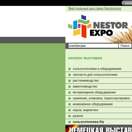
nest
Виртуальные выставки Nestorexpo
каталог выставки
сельхозтехника и оборудование
запчасти для сельхозтехники
растениеводство
животноводство
ветеринарное оборудование
хранение, упаковка, транспортировка
инженерное оборудование
наука, маркетинг
разное
сельхозтехника б/у