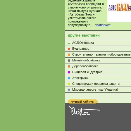
редакция журнала
«Автобаза» сообщают о
старте нового проекта:
начат выпуск журнала
«АвтоБаза Плюс»,
узкотематического
приложения к
популярному в ...
подробнее
другие выставки
AGROinfobaza
Будпрагрэс
Строительная техника и оборудование
Металлообработка
Деревообработка
Пищевая индустрия
Электрика
Cпецодежда и средства защиты
Мировая энергетика (Украина)
личный кабинет