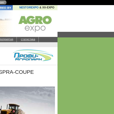
com
NESTOREXPO
& XX-EXPO
роприятия
статистика
r SPRA-COUPE