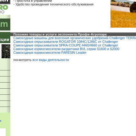
- Простота в управлении
- Удобство проведения технического обслуживания
Похожие товары и услуги экспонента Профи-Агропарк
Самоходные машины для внесения органических удобрений Challenger TER
Самоходные опрыскиватели ROGATOR 1084C/1286C от Challenger
Самоходные опрыскиватели SPRA-COUPE 4460/4660 от Challenger
Самоходные кормосмесители-раздатчики BVL серии S1600 и S2000
Самоходные кормосмесители FARESIN Leader
посмотреть
все виды деятельности
"