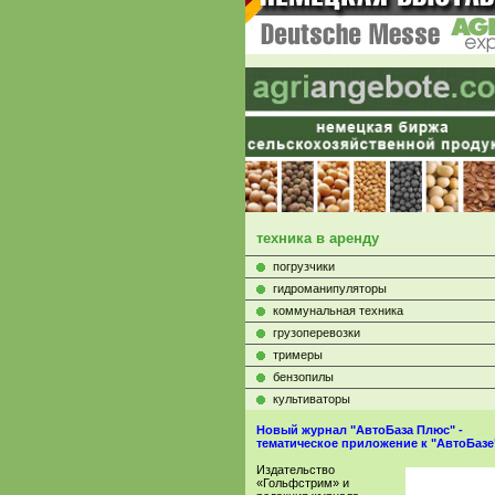
техника в аренду
погрузчики
гидроманипуляторы
коммунальная техника
грузоперевозки
тримеры
бензопилы
культиваторы
Новый журнал "АвтоБаза Плюс" -
тематическое приложение к "АвтоБазе
Издательство
«Гольфстрим» и