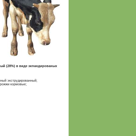
овый (28%) в виде экпандированых
ный экструдированный;
дрожжи кормовые;