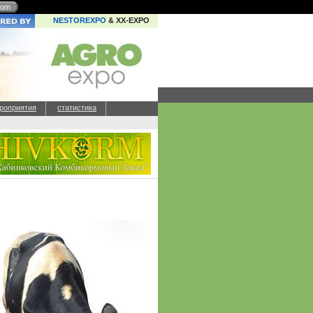
com
NESTOREXPO
& XX-EXPO
роприятия
статистика