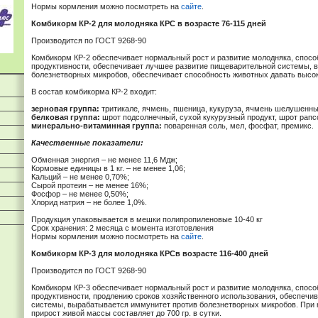
Нормы кормления можно посмотреть на
сайте
.
Комбикорм КР-2 для молодняка КРС в возрасте 76-115 дней
Производится по ГОСТ 9268-90
Комбикорм КР-2 обеспечивает нормальный рост и развитие молодняка, спос
продуктивности, обеспечивает лучшее развитие пищеварительной системы, 
болезнетворных микробов, обеспечивает способность животных давать высоки
В состав комбикорма КР-2 входит:
зерновая группа:
тритикале, ячмень, пшеница, кукуруза, ячмень шелушенн
белковая группа:
шрот подсолнечный, сухой кукурузный продукт, шрот рапс
минерально-витаминная группа:
поваренная соль, мел, фосфат, премикс.
Качественные показатели:
Обменная энергия – не менее 11,6 Мдж;
Кормовые единицы в 1 кг. – не менее 1,06;
Кальций – не менее 0,70%;
Сырой протеин – не менее 16%;
Фосфор – не менее 0,50%;
Хлорид натрия – не более 1,0%.
Продукция упаковывается в мешки полипропиленовые 10-40 кг
Срок хранения: 2 месяца с момента изготовления
Нормы кормления можно посмотреть на
сайте
.
Комбикорм КР-3 для молодняка КРСв возрасте 116-400 дней
Производится по ГОСТ 9268-90
Комбикорм КР-3 обеспечивает нормальный рост и развитие молодняка, спос
продуктивности, продлению сроков хозяйственного использования, обеспеч
системы, вырабатывается иммунитет против болезнетворных микробов. При 
прирост живой массы составляет до 700 гр. в сутки.