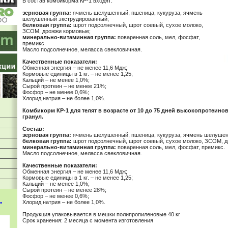
В состав комбикорма КР-1 входят:
зерновая группа:
ячмень шелушенный, пшеница, кукуруза, ячмень
шелушенный экструдированный;
белковая группа:
шрот подсолнечный, шрот соевый, сухое молоко,
ЗСОМ, дрожжи кормовые;
минерально-витаминная группа:
поваренная соль, мел, фосфат,
премикс.
Масло подсолнечное, меласса свекловичная.
Качественные показатели:
Обменная энергия – не менее 11,6 Мдж;
Кормовые единицы в 1 кг. – не менее 1,25;
Кальций – не менее 1,0%;
Сырой протеин – не менее 21%;
Фосфор – не менее 0,6%;
Хлорид натрия – не более 1,0%.
Комбикорм КР-1 для телят в возрасте от 10 до 75 дней высокопротеин
гранул.
Состав:
зерновая группа:
ячмень шелушенный, пшеница, кукуруза, ячмень шелушен
белковая группа:
шрот подсолнечный, шрот соевый, сухое молоко, ЗСОМ, 
минерально-витаминная группа:
поваренная соль, мел, фосфат, премикс.
Масло подсолнечное, меласса свекловичная.
Качественные показатели:
Обменная энергия – не менее 11,6 Мдж;
Кормовые единицы в 1 кг. – не менее 1,25;
Кальций – не менее 1,0%;
Сырой протеин – не менее 28%;
Фосфор – не менее 0,6%;
Хлорид натрия – не более 1,0%.
"
Продукция упаковывается в мешки полипропиленовые 40 кг
Срок хранения: 2 месяца с момента изготовления