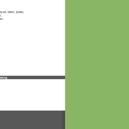
уза, овес, рожь;
;
кс.
авод