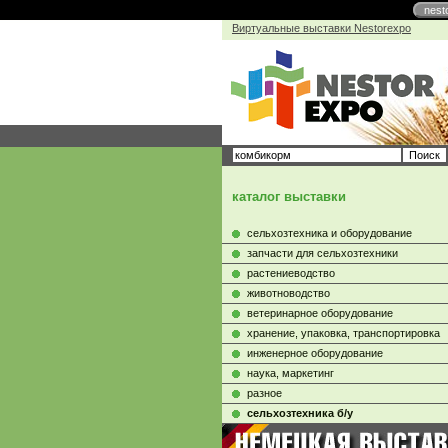
nest
Виртуальные выставки Nestorexpo
каталог выставки
сельхозтехника и оборудование
запчасти для сельхозтехники
растениеводство
животноводство
ветеринарное оборудование
хранение, упаковка, транспортировка
инженерное оборудование
наука, маркетинг
разное
сельхозтехника б/у