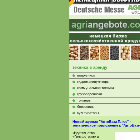
техника в аренду
погрузчики
гидроманипуляторы
коммунальная техника
грузоперевозки
тримеры
бензопилы
культиваторы
Новый журнал "АвтоБаза Плюс" -
тематическое приложение к "АвтоБазе
Издательство
«Гольфстрим» и