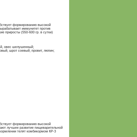
обствует формированию высокой
вырабатывает иммунитет против
е приросты (550-600 гр. в сутки)
ый, овес шелушенный;
овый, шрот соевый, провит, люпин;
обствует формированию высокой
ивают лучшее развитие пищеварительной
кормлении телят комбикормом КР-3