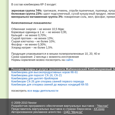
В состав комбикорма КР-3 входит:
зерновая группа 74%:
тритикале, ячмень, отруби пшеничные, пшеница, кукур
белковая группа 23%:
шрот подсолнечный, сухой кукурузный продукт, люпин
минерально-витаминная группа 3%:
поваренная соль, мел, фосфат, преми
Качественные показатели:
Обменная энергия – не менее 10,5 Мдж;
Кормовые единицы в 1 кг. – не менее 0,95;
Кальций – не менее 0,70%;
Сырой протеин – не менее 13%;
Сырая клетчатка – не более 10%;
Фосфор – не менее 0,30%;
Хлорид натрия – не более 1,5%.
Продукция упаковывается в мешки полипропиленовые 10, 20, 40 кг
Сроки хранения: 2 месяца с момента изготовления
Нормы кормления можно посмотреть на
сайте
.
Похожие товары и услуги экспонента Жабинковский Комбикормовый З
Комбикорма для высокопродуктивных коров КК-61
Комбикорма для поросят СК-16, СК-21
Комбикорма для цыплят-бройлеров
Комбикорм СК-26 для откорма свиней первого периода
Комбикорм для откорма свиней до жирных кондиций КК-55
посмотреть
все виды деятельности
© 2009-2010 Nestor
Разработчик программого обеспечения виртуальных выставок -
"Нестор"
Представитель виртуальных выставок в странах Евросоюза -
XX-expo
Авторизованное рекламное агентство -
ОДО "Медуза"