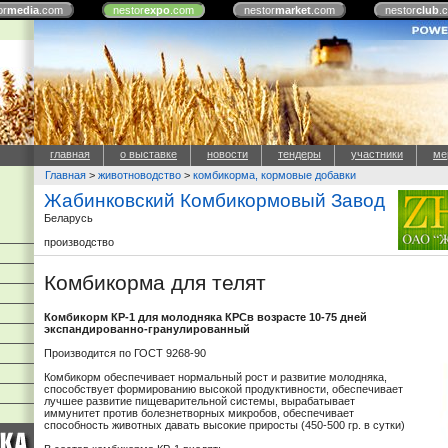
or
media
.com
nestor
expo
.com
nestor
market
.com
nestor
club
.
главная
о выставке
новости
тендеры
участники
ме
Главная
>
животноводство
>
комбикорма, кормовые добавки
Жабинковский Комбикормовый Завод
Беларусь
производство
Комбикорма для телят
Комбикорм КР-1 для молодняка КРСв возрасте 10-75 дней
экспандированно-гранулированный
Производится по ГОСТ 9268-90
Комбикорм обеспечивает нормальный рост и развитие молодняка,
способствует формированию высокой продуктивности, обеспечивает
лучшее развитие пищеварительной системы, вырабатывает
иммунитет против болезнетворных микробов, обеспечивает
способность животных давать высокие приросты (450-500 гр. в сутки)