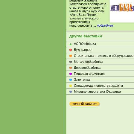
редакция журнала
«Автобаза» сообщают о
старте нового проекта:
начат выпуск журнала
«АвтоБаза Плюс»,
узкотематического
приложения к
популярному в ...
подробнее
другие выставки
AGROinfobaza
Будпрагрэс
Строительная техника и оборудование
Металлообработка
Деревообработка
Пищевая индустрия
Электрика
Cпецодежда и средства защиты
Мировая энергетика (Украина)
личный кабинет