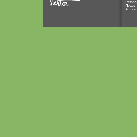
Разраб
Предст
Автори