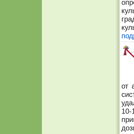
опр
ку
гр
кул
под
от 
сис
уда
10
пр
доз