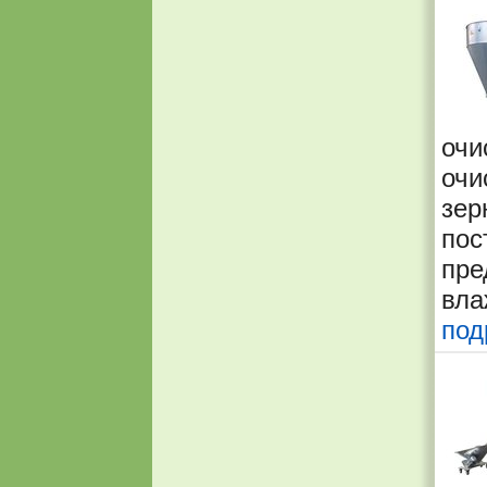
очи
очи
зе
по
пре
вла
под