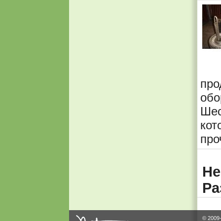
про
обо
Шес
ко
про
Не
Ра
© 2009