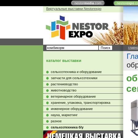
nestor
media
.com
nestor
expo
.c
Виртуальные выставки Nestorexpo
главн
Гл
каталог выставки
обр
сельхозтехника и оборудование
об
запчасти для сельхозтехники
растениеводство
се
животноводство
ветеринарное оборудование
хранение, упаковка, транспортировка
инженерное оборудование
наука, маркетинг
разное
сельхозтехника б/у