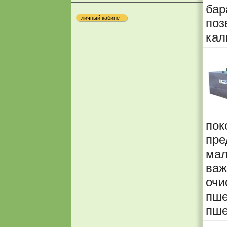
бар
личный кабинет
по
кал
по
пр
ма
важ
очи
пше
пше