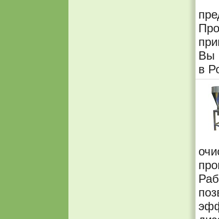
пр
Про
при
Вы 
в Р
очи
про
Раб
поз
эф