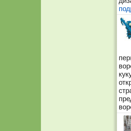
диз
под
пер
вор
кук
отк
ст
пре
вор