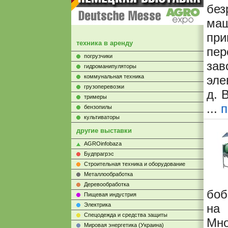
бе
ма
при
техника в аренду
пе
погрузчики
зав
гидроманипуляторы
коммунальная техника
эле
грузоперевозки
д. 
тримеры
...
п
бензопилы
культиваторы
другие выставки
AGROinfobaza
Будпрагрэс
Строительная техника и оборудование
Металлообработка
Деревообработка
боб
Пищевая индустрия
Электрика
на 
Cпецодежда и средства защиты
Мн
Мировая энергетика (Украина)