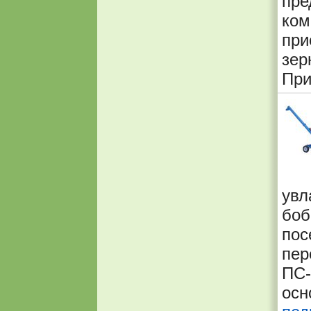
пре
ко
при
зе
При
ув
бо
пос
пер
ПС-
осн