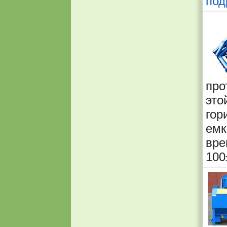
под
про
это
гор
емк
вре
100