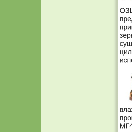
ОЗ
пре
при
зер
суш
ци
исп
вла
про
МГ