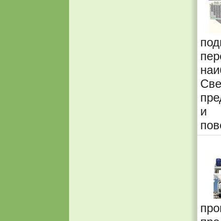
по
пер
на
Св
пре
и 
пов
про