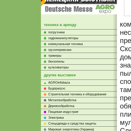
ком
техника в аренду
нес
погрузчики
гидроманипуляторы
пре
коммунальная техника
Ско
грузоперевозки
дом
тримеры
бензопилы
зна
культиваторы
пыл
другие выставки
спо
AGROinfobaza
там
Будпрагрэс
Строительная техника и оборудование
пре
Металлообработка
обя
Деревообработка
Пищевая индустрия
пли
Электрика
мул
Cпецодежда и средства защиты
Сле
Мировая энергетика (Украина)