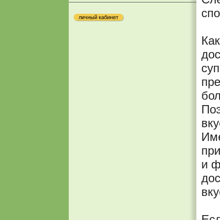
спо
личный кабинет
Как
дос
суп
пре
бол
Поэ
вку
Име
при
и ф
дос
вку
Ес