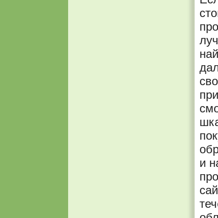
сто
про
луч
най
да
сво
при
см
шка
пок
обр
и н
про
сай
теч
обл