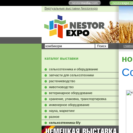
nestor
media
.com
nestor
expo
.c
Виртуальные выставки Nestorexpo
главн
но
каталог выставки
С
сельхозтехника и оборудование
запчасти для сельхозтехники
растениеводство
животноводство
ветеринарное оборудование
хранение, упаковка, транспортировка
инженерное оборудование
наука, маркетинг
разное
сельхозтехника б/у