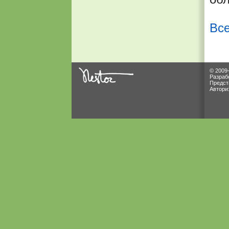
Все
© 2009
Разраб
Предст
Автори