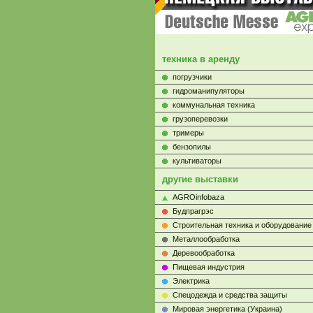
техника в аренду
погрузчики
гидроманипуляторы
коммунальная техника
грузоперевозки
тримеры
бензопилы
культиваторы
другие выставки
AGROinfobaza
Будпрагрэс
Строительная техника и оборудование
Металлообработка
Деревообработка
Пищевая индустрия
Электрика
Cпецодежда и средства защиты
Мировая энергетика (Украина)