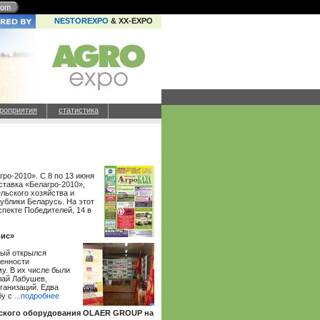
com
NESTOREXPO
& XX-EXPO
роприятия
статистика
ро-2010». С 8 по 13 июня
ставка «Белагро-2010»,
льского хозяйства и
блики Беларусь. На этот
спекте Победителей, 14 в
вис»
рый открылся
ленности
. В их числе были
лай Лабушев,
ганизаций. Едва
бу с
...подробнее
еского оборудования OLAER GROUP на