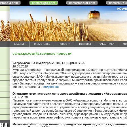
or
media
.com
nestor
expo
.com
nestor
market
.com
nestor
club
.
главная
о выставке
новости
тендеры
участники
ме
сельскохозяйственные новости
«АгроБаза» на «Белагро-2010». СПЕЦВЫПУСК
18.05.2010
Журнал «АгроБаза» – Генеральный информационный партнер выставки «Белаг
2010 года состоится юбилейная, 20-я международная специализированная вы
организованная ЗАО «Минскэкспо» при поддержке и участии Министерства се
продовольствия Республики Беларусь и Министерства промышленности Респу
раз «Белагро» пройдет на двух площадках – в выставочном комплексе на про
Минске, а также на
...подробнее
Открытие музея истории сельского хозяйства в холдинге «Агромашсер
03.05.2010
Первые посетители музея холдинга ОАО «Агромашсервис» в Могилеве, кото
накануне дня работников сельского хозяйства и перерабатывающей промыш
агропромышленного комплекса, удивлялись всему увиденному и услышанному
генеральный директор республиканского объединения «Белагросервис» Нико
руководитель холдинга Николай Чепиков, директора районных структурных ор
переступив порог зала этнографии, они попали в настоящую крестьянскую из
МегаполисИвест представляет французкого производителя гидравлич