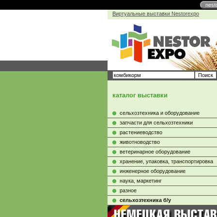
nest
Виртуальные выставки Nestorexpo
каталог выставки
сельхозтехника и оборудование
запчасти для сельхозтехники
растениеводство
животноводство
ветеринарное оборудование
хранение, упаковка, транспортировка
инженерное оборудование
наука, маркетинг
разное
сельхозтехника б/у