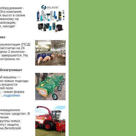
оборудования -
Эта компания,
х высот в своем
ованному на
иализацию,
, находит
екс
документация (ПСД)
рассчитан на 24
едены 2 молочно-
 завершается. На
построены по
уйскагромаш»
вой машины —
но новые подходы:
ра мощности
тей поля.
; - новая форма
о
...подробнее
нновационное
ческих средств». В
ления
группы новых
титут защиты
на Витебской