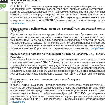
выставке Белагро 2010
27.04.2010
OLAER GROUP – один из ведущих мировых производителей гидравлического 
теплообменников, питающих насосов, фильтров, пневмогидроаккумуляторов. 
являясь узкоспециализированной и наукоемкой, сумела достичь значительны
сегменте рынка. И в первую очередь - благодаря высочайшему качеству, осн
огромном опыте и научных разработках. Несмотря на достаточно узкую спец
продукция компании OLAER GROUP, включающая ряд элементов гидросистем
...подробнее
В Дзержинском районе будет построен крупный свиноводческий компл
22.04.2010
Строительство пройдет при поддержке Мингорисполкома. Проектно-сметная 
будущего комплекса уже разрабатывается. Планируется, что комплекс будет 
тыс. голов. В Минском районе при поддержке горисполкома будут также возв
товарные фермы. Разработка прпоектно-сметной документации для ферм уже
этих территориях уже есть инженерное обеспечение. Сами комплексы будут 
типовым проектам. Строительство ферм планируется начать не
...подробнее
Выпуск вспушивателей лент льна ВЛН-4,5 готово наладить ОАО «Бобр
02.03.2010
ОАО «Бобруйскагромаш» совместно с учеными приступили к разработке но
вспушивателя лент льна ВЛН-4,5. В конструкцию были заложены принципиаль
- привод барабанных секций стал осуществляться от синхронного вала отбо
трактора, что позволяет снизить до минимума влияние на их работу неровнос
Повысилась рабочая скорость движения без снижения качества вспушивания
зубьев позволяет чаще производить захват горстей, что существенно снизил
Как развивается сельхозмашиностроение в Беларуси
19.11.2009
В пресс-центре Дома прессы прошло заседание «круглого стола» на тему «И
развитие сельского хозяйства республики: внедрение современных агротехни
обсуждении, помимо представителей СМИ, приняли участие начальник Управ
промышленности Минского облисполкома Дмитрий ШЕКУНОВ, руководитель 
технологий Республиканского научного центра унитарного предприятия «Инс
растений» Алеиз СКУРЬЯТ, председатель СПК «Комайский» Поставского райо
...подробнее