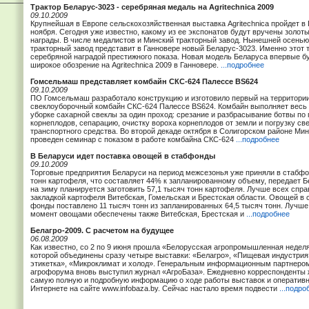
Трактор Беларус-3023 - серебряная медаль на Agritechnica 2009
09.10.2009
Крупнейшая в Европе сельскохозяйственная выставка Agritechnica пройдет в 
ноября. Сегодня уже известно, какому из ее экспонатов будут вручены золот
награды. В числе медалистов и Минский тракторный завод. Нынешней осень
тракторный завод представит в Ганновере новый Беларус-3023. Именно этот 
серебряной наградой престижного показа. Новая модель Беларуса впервые б
широкое обозрение на Agritechnica 2009 в Ганновере.
...подробнее
Гомсельмаш представляет комбайн СКС-624 Палессе BS624
09.10.2009
ПО Гомсельмаш разработало конструкцию и изготовило первый на территор
свеклоуборочный комбайн СКС-624 Палессе BS624. Комбайн выполняет весь 
уборке сахарной свеклы за один проход: срезание и разбрасывание ботвы по
корнеплодов, сепарацию, очистку вороха корнеплодов от земли и погрузку све
транспортного средства. Во второй декаде октября в Солигорском районе Мин
проведен семинар с показом в работе комбайна СКС-624
...подробнее
В Беларуси идет поставка овощей в стабфонды
09.10.2009
Торговые предприятия Беларуси на период межсезонья уже приняли в стабфо
тонн картофеля, что составляет 44% к запланированному объему, передает Б
на зиму планируется заготовить 57,1 тысяч тонн картофеля. Лучше всех спр
закладкой картофеля Витебская, Гомельская и Брестская области. Овощей в
фонды поставлено 11 тысяч тонн из запланированных 64,5 тысяч тонн. Лучше
момент овощами обеспечены также Витебская, Брестская и
...подробнее
Белагро-2009. С расчетом на будущее
06.08.2009
Как известно, со 2 по 9 июня прошла «Белорусская агропромышленная неделя
которой объединены сразу четыре выставки: «Белагро», «Пищевая индустрия
этикетка», «Микроклимат и холод». Генеральным информационным партнеро
агрофорума вновь выступил журнал «АгроБаза». Ежедневно корреспонденты 
самую полную и подробную информацию о ходе работы выставок и оперативн
Интернете на сайте www.infobaza.by. Сейчас настало время подвести
...подро