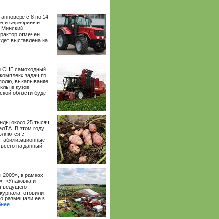
Ганновере с 8 по 14
ые и серебряные
ю Минский
трактор отмечен
удет выставлена на
ии СНГ самоходный
комплекс задач по
 полю, выкапывание
клы в кузов
ской области будет
нды около 25 тысяч
елТА. В этом году
авляются с
 стабилизационные
 всего на данный
-2009», в рамках
», «Упаковка и
м ведущего
журнала готовили
о размещали ее в
бнее