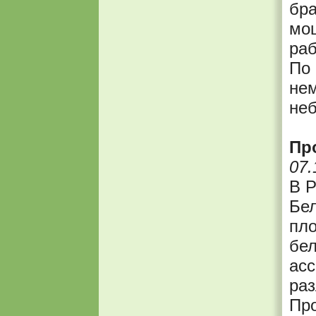
бра
мо
раб
По 
нем
не
Пр
07.
В Р
Бел
пл
бел
асс
раз
Про