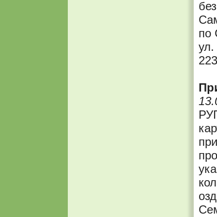
без
Сам
по 
ул.
22
Пр
13.
РУ
кар
при
про
ука
кол
озд
Сем