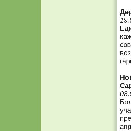
Де
19.
Еди
каж
сов
воз
гар
Но
Са
08.
Бол
уча
пре
апр