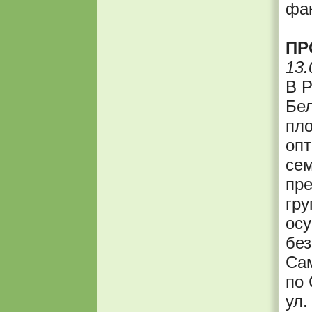
фак
ПР
13.
В Р
Бел
пл
опт
сем
пре
гру
осу
без
Сам
по 
ул.