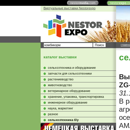
nestor
media
.com
nestor
expo
.c
Виртуальные выставки Nestorexpo
главн
се
каталог выставки
сельхозтехника и оборудование
запчасти для сельхозтехники
Вы
растениеводство
ZG
животноводство
ветеринарное оборудование
31.
хранение, упаковка, транспортировка
В р
инженерное оборудование
аг
наука, маркетинг
разное
осе
сельхозтехника б/у
AM