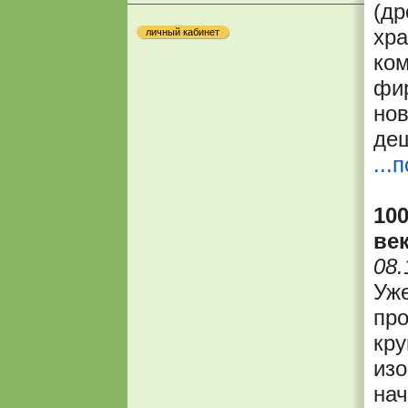
(др
хра
личный кабинет
ком
фи
нов
деш
...
10
ве
08.
Уже
про
кру
изо
нач