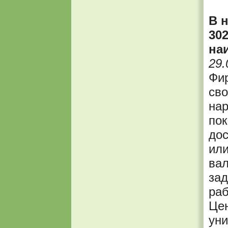
В 
30
на
29.
Фир
св
нар
пок
дос
или
ва
за
раб
Цен
уни