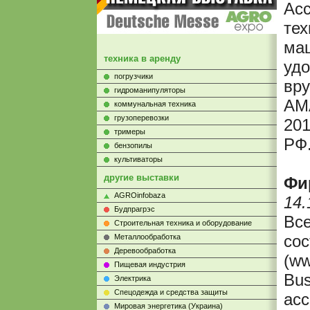
Асс
тех
маш
техника в аренду
удо
погрузчики
вру
гидроманипуляторы
AM
коммунальная техника
грузоперевозки
201
тримеры
РФ
бензопилы
культиваторы
другие выставки
Фи
AGROinfobaza
14.
Будпрагрэс
Все
Строительная техника и оборудование
сос
Металлообработка
Деревообработка
(ww
Пищевая индустрия
Bus
Электрика
Cпецодежда и средства защиты
асс
Мировая энергетика (Украина)