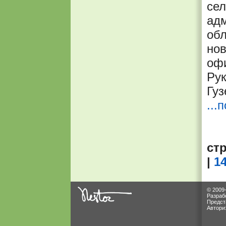
сел
адм
обл
но
офи
Ру
Гуз
...
ст
|
1
© 2009
Разраб
Предст
Автори