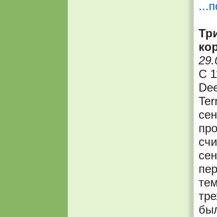
...
Три
ко
29.
С 1
Dee
Ter
сен
про
счи
сен
пер
тем
тре
бы