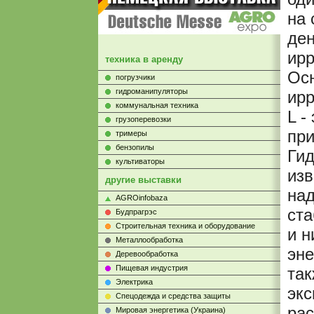
на 
ден
ирр
техника в аренду
Ос
погрузчики
гидроманипуляторы
ирр
коммунальная техника
L -
грузоперевозки
при
тримеры
бензопилы
Гид
культиваторы
изв
другие выставки
на
AGROinfobaza
ста
Будпрагрэс
Строительная техника и оборудование
и н
Металлообработка
эне
Деревообработка
Пищевая индустрия
так
Электрика
эк
Cпецодежда и средства защиты
ра
Мировая энергетика (Украина)