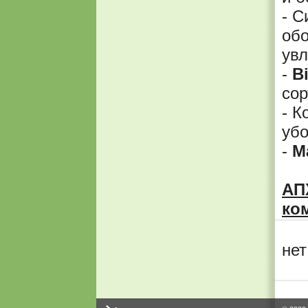
- 
обо
ув
-
B
сор
- 
убо
-
M
АП
ко
нет