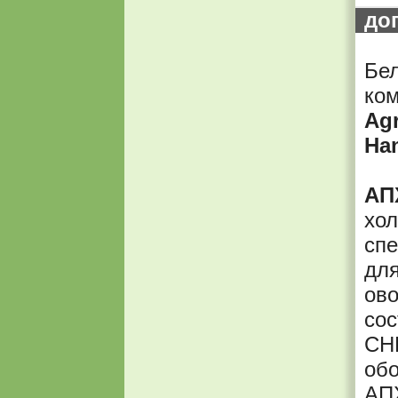
до
Бел
ко
Agr
Han
АП
хол
сп
для
ово
сос
СНГ
обо
АПХ