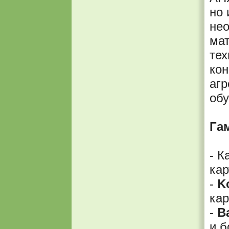
но 
нео
ма
тех
кон
агр
обу
Га
- 
ка
-
K
кар
-
Ba
и б