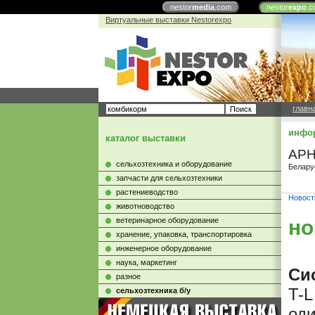
nestor
media
.com
nestor
expo
.c
Виртуальные выставки Nestorexpo
главн
инфор
каталог выставки
APH
сельхозтехника и оборудование
Белару
запчасти для сельхозтехники
растениеводство
Новост
животноводство
ветеринарное оборудование
но
хранение, упаковка, транспортировка
инженерное оборудование
наука, маркетинг
Си
разное
T-L
сельхозтехника б/у
оди