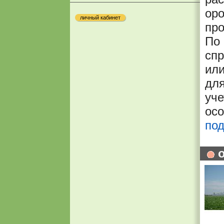
оро
личный кабинет
про
По
сп
или
для
уч
осо
по