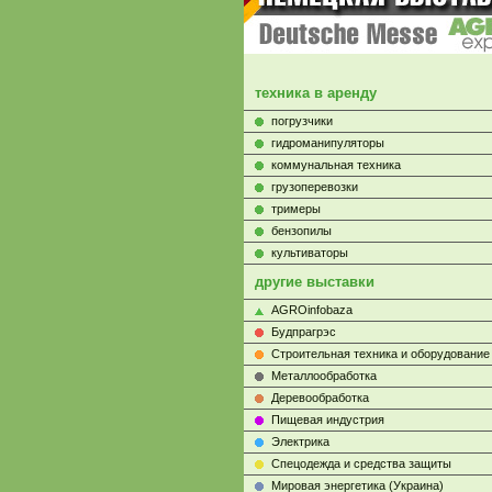
техника в аренду
погрузчики
гидроманипуляторы
коммунальная техника
грузоперевозки
тримеры
бензопилы
культиваторы
другие выставки
AGROinfobaza
Будпрагрэс
Строительная техника и оборудование
Металлообработка
Деревообработка
Пищевая индустрия
Электрика
Cпецодежда и средства защиты
Мировая энергетика (Украина)