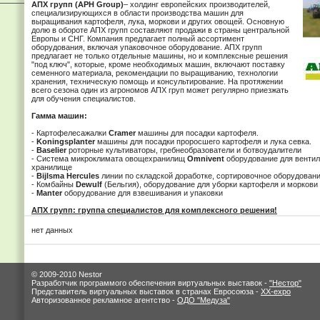
АПХ групп (APH Group)
– холдинг европейских производителей,
специализирующихся в области производства машин для
выращивания картофеля, лука, моркови и других овощей. Основную
долю в обороте АПХ групп составляют продажи в страны центральной
Европы и СНГ. Компания предлагает полный ассортимент
оборудования, включая упаковочное оборудование. АПХ групп
предлагает не только отдельные машины, но и комплексные решения
"под ключ", которые, кроме необходимых машин, включают поставку
семенного материала, рекомендации по выращиванию, технологии
хранения, техническую помощь и консультирование. На протяжении
всего сезона один из агрономов АПХ груп может регулярно приезжать
для обучения специалистов.
Гамма машин:
- Картофелесажалки
Cramer
машины для посадки картофеля.
-
Koningsplanter
машины для посадки проросшего картофеля и лука севка.
-
Baselier
роторные культиваторы, гребнеобразователи и ботвоудалители
- Система микроклимата овощехранилищ
Omnivent
оборудование для вентил
хранилище
-
Bijlsma Hercules
линии по складской доработке, сортировочное оборудован
- Комбайны
Dewulf
(Бельгия), оборудование для уборки картофеля и моркови
-
Manter
оборудование для взвешивания и упаковки
АПХ групп: группа специалистов для комплексного решения!
нет данных
© 2009-2010 Nestor
Разработчик программого обеспечения виртуальных выставок -
"Нестор"
Представитель виртуальных выставок в странах Евросоюза -
XX-expo
Авторизованное рекламное агентство -
ОДО "Медуза"