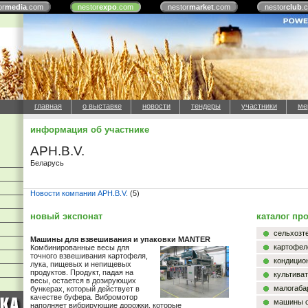
or
media
.com
nestor
expo
.com
nestor
market
.com
nestor
club
.
главная
о выставке
новости
тендеры
участники
ме
информация об участнике
APH.B.V.
Беларусь
Новости компании APH.B.V.
(5)
новый экспонат
каталог пр
сельхозт
Машины для взвешивания и упаковки MANTER
картофел
Комбинированные весы для
точного взвешивания картофеля,
кондицио
лука, пищевых и непищевых
продуктов. Продукт, падая на
культива
весы, остается в дозирующих
малогаба
бункерах, который действует в
качестве буфера. Вибромотор
машины о
наполняет вибрирующие дорожки, которые