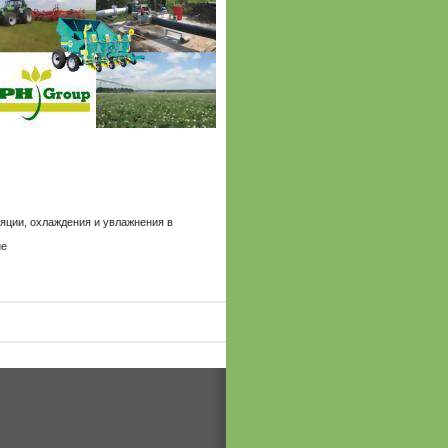
яции, охлаждения и увлажнения в
ие