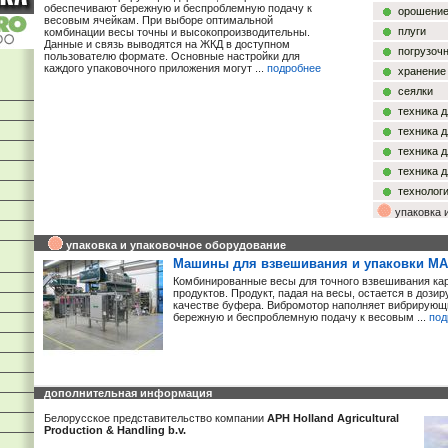
обеспечивают бережную и беспроблемную подачу к
орошение
весовым ячейкам. При выборе оптимальной
плуги
комбинации весы точны и высокопроизводительны.
Данные и связь выводятся на ЖКД в доступном
погрузоч
пользователю формате. Основные настройки для
каждого упаковочного приложения могут ...
подробнее
хранение
сеялки
техника 
техника 
техника 
техника 
технолог
упаковка 
упаковка и упаковочное оборудование
Машины для взвешивания и упаковки M
Комбинированные весы для точного взвешивания ка
продуктов. Продукт, падая на весы, остается в дози
качестве буфера. Вибромотор наполняет вибрирующ
бережную и беспроблемную подачу к весовым ...
под
дополнительная информация
Белорусское представительство компании
APH Holland Agricultural
Production & Handling b.v.