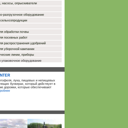
, насосы, опрыскиватели
но-разгрузочное оборудование
 сельхозпродукции
для обработки почвы
для посевных работ
для распространения удобрений
для уборочной кампании
ические линии, приборы
и упаковочное оборудование
ANTER
ртофеля, лука, пищевых и непищевых
рующих бункерах, который действует в
ие дорожки, которые обеспечивают
робнее