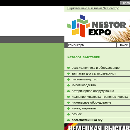
nest
Виртуальные выставки Nestorexpo
каталог выставки
сельхозтехника и оборудование
запчасти для сельхозтехники
растениеводство
животноводство
ветеринарное оборудование
хранение, упаковка, транспортировка
инженерное оборудование
наука, маркетинг
разное
сельхозтехника б/у