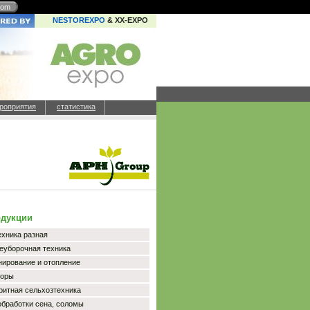
com
NESTOREXPO
& XX-EXPO
роприятия
статистика
одукции
ехника разная
еуборочная техника
нирование и отопление
торы
ритная сельхозтехника
бработки сена, соломы